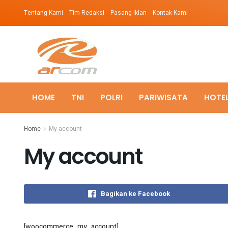
Tentang Kami
Tim Redaksi
Pasang Iklan
Kontak Kami
HOME
TNI
POLRI
PARIWISATA
HOTE
Home
My account
My account
Bagikan ke Facebook
[woocommerce_my_account]