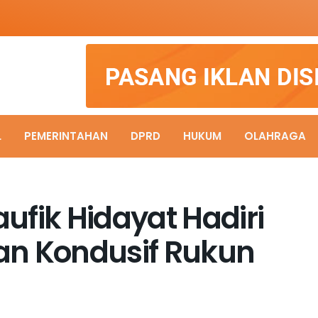
L
PEMERINTAHAN
DPRD
HUKUM
OLAHRAGA
ufik Hidayat Hadiri
an Kondusif Rukun