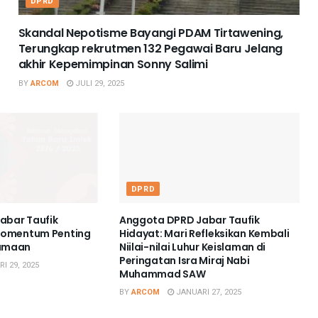
DPRD
Skandal Nepotisme Bayangi PDAM Tirtawening,
Terungkap rekrutmen 132 Pegawai Baru Jelang
akhir Kepemimpinan Sonny Salimi
BY
ARCOM
JULI 29, 2025
DPRD
abar Taufik
Anggota DPRD Jabar Taufik
 Momentum Penting
Hidayat: Mari Refleksikan Kembali
samaan
Niilai-nilai Luhur Keislaman di
Peringatan Isra Miraj Nabi
I 29, 2025
Muhammad SAW
BY
ARCOM
JANUARI 27, 2025