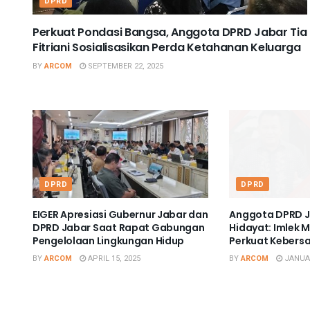
DPRD
Perkuat Pondasi Bangsa, Anggota DPRD Jabar Tia
Fitriani Sosialisasikan Perda Ketahanan Keluarga
BY
ARCOM
SEPTEMBER 22, 2025
DPRD
DPRD
EIGER Apresiasi Gubernur Jabar dan
Anggota DPRD J
DPRD Jabar Saat Rapat Gabungan
Hidayat: Imlek
Pengelolaan Lingkungan Hidup
Perkuat Keber
BY
ARCOM
APRIL 15, 2025
BY
ARCOM
JANUAR