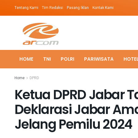
Tentang Kami
Tim Redaksi
Pasang Iklan
Kontak Kami
HOME
TNI
POLRI
PARIWISATA
HOTE
Home
DPRD
Ketua DPRD Jabar Ta
Deklarasi Jabar Am
Jelang Pemilu 2024