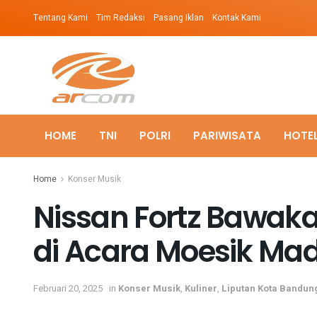
Tentang Kami
Tim Redaksi
Pasang Iklan
Kontak Kami
HOME
TNI
POLRI
PARIWISATA
HOTE
Home
Konser Musik
Nissan Fortz Bawaka
di Acara Moesik M
Februari 20, 2025
in
Konser Musik
,
Kuliner
,
Liputan Kota Bandun