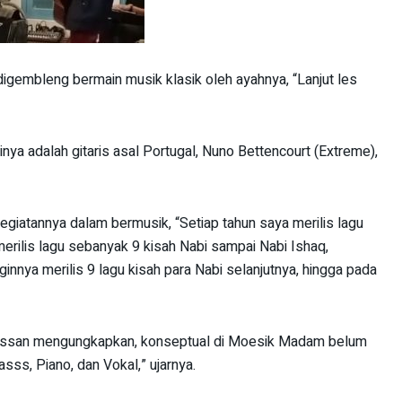
igembleng bermain musik klasik oleh ayahnya, “Lanjut les
nya adalah gitaris asal Portugal, Nuno Bettencourt (Extreme),
iatannya dalam bermusik, “Setiap tahun saya merilis lagu
merilis lagu sebanyak 9 kisah Nabi sampai Nabi Ishaq,
innya merilis 9 lagu kisah para Nabi selanjutnya, hingga pada
issan mengungkapkan, konseptual di Moesik Madam belum
sss, Piano, dan Vokal,” ujarnya.