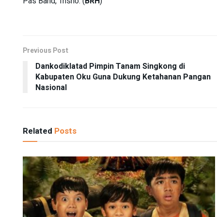
Pas Band, Trisno. (
BRH
)
Previous Post
Dankodiklatad Pimpin Tanam Singkong di
Kabupaten Oku Guna Dukung Ketahanan Pangan
Nasional
Related
Posts