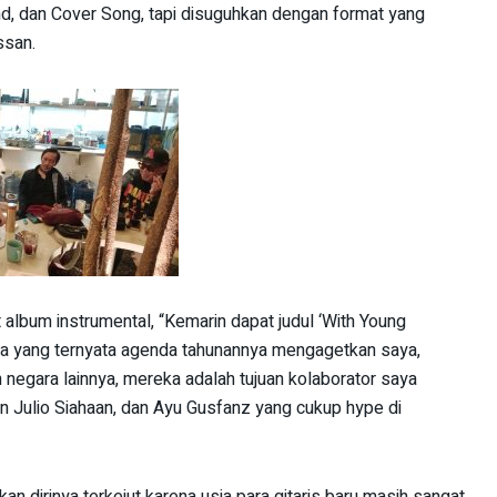
d, dan Cover Song, tapi disuguhkan dengan format yang
ssan.
 album instrumental, “Kemarin dapat judul ‘With Young
muda yang ternyata agenda tahunannya mengagetkan saya,
 negara lainnya, mereka adalah tujuan kolaborator saya
uan Julio Siahaan, dan Ayu Gusfanz yang cukup hype di
an dirinya terkejut karena usia para gitaris baru masih sangat