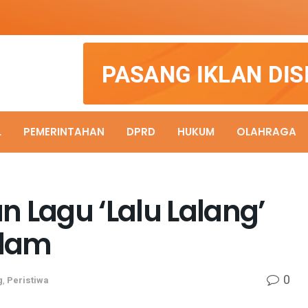
L
PEMERINTAHAN
DPRD
HUKUM
OLAHRAGA
n Lagu ‘Lalu Lalang’
adam
0
g
,
Peristiwa